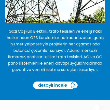
Gazi Coşkun Elektrik, trafo tesisleri ve enerji nakil
hatlarından GES kurulumlarına kadar uzanan geniş
hizmet yelpazesiyle projelerin her aşamasında
bütüncül çözümler sunuyor. Adana merkezli
firmamız, anahtar teslim trafo tesisleri, AG ve OG
pano sistemleri ile enerji altyapı uygulamalarında
güvenli ve verimli işletme süreçleri tasarlıyor.
detaylı incele