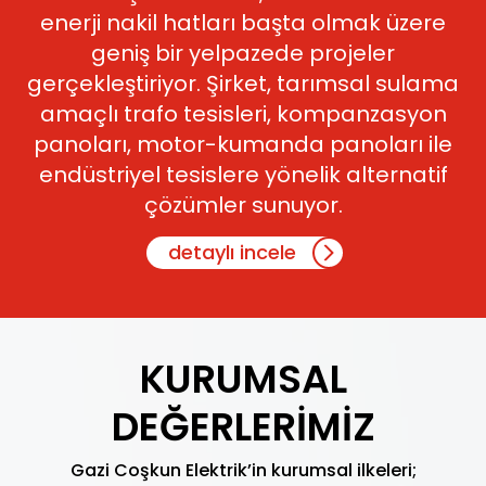
enerji nakil hatları başta olmak üzere
geniş bir yelpazede projeler
gerçekleştiriyor. Şirket, tarımsal sulama
amaçlı trafo tesisleri, kompanzasyon
panoları, motor-kumanda panoları ile
endüstriyel tesislere yönelik alternatif
çözümler sunuyor.
detaylı incele
KURUMSAL
DEĞERLERİMİZ
Gazi Coşkun Elektrik’in kurumsal ilkeleri;