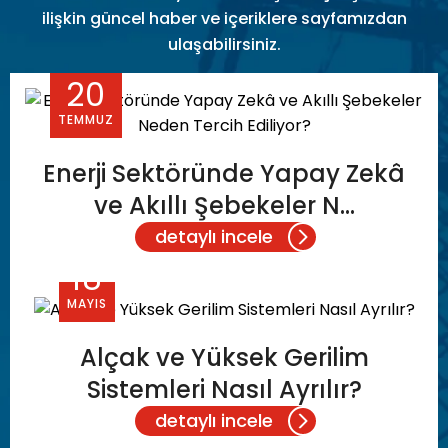
ilişkin güncel haber ve içeriklere sayfamızdan
ulaşabilirsiniz.
20
TEMMUZ
Enerji Sektöründe Yapay Zekâ
ve Akıllı Şebekeler N...
detaylı incele
18
MAYIS
Alçak ve Yüksek Gerilim
Sistemleri Nasıl Ayrılır?
detaylı incele