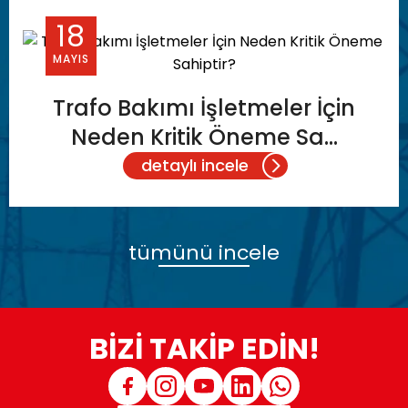
18
MAYIS
Trafo Bakımı İşletmeler İçin
Neden Kritik Öneme Sa...
detaylı incele
tümünü incele
BİZİ TAKİP EDİN!