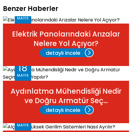
Benzer Haberler
18
MAYIS
Elektrik Panolarındaki Arızalar
Nelere Yol Açıyor?
detaylı incele
18
MAYIS
Aydınlatma Mühendisliği Nedir
ve Doğru Armatür Seç...
detaylı incele
18
MAYIS