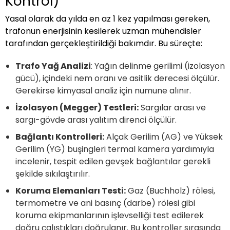
Kontrol)
Yasal olarak da yılda en az 1 kez yapılması gereken,
trafonun enerjisinin kesilerek uzman mühendisler
tarafından gerçekleştirildiği bakımdır. Bu süreçte:
Trafo Yağ Analizi
: Yağın delinme gerilimi (izolasyon
gücü), içindeki nem oranı ve asitlik derecesi ölçülür.
Gerekirse kimyasal analiz için numune alınır.
İzolasyon (Megger) Testleri:
Sargılar arası ve
sargı-gövde arası yalıtım direnci ölçülür.
Bağlantı Kontrolleri:
Alçak Gerilim (AG) ve Yüksek
Gerilim (YG) buşingleri termal kamera yardımıyla
incelenir, tespit edilen gevşek bağlantılar gerekli
şekilde sıkılaştırılır.
Koruma Elemanları Testi:
Gaz (Buchholz) rölesi,
termometre ve ani basınç (darbe) rölesi gibi
koruma ekipmanlarının işlevselliği test edilerek
doğru çalıştıkları doğrulanır. Bu kontroller sırasında