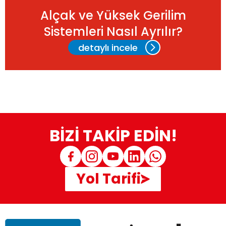
Alçak ve Yüksek Gerilim
Sistemleri Nasıl Ayrılır?
detaylı incele
BİZİ TAKİP EDİN!
Yol Tarifi